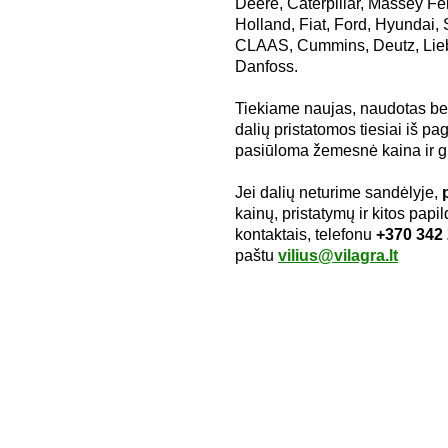
Deere, Caterpillar, Massey 
Holland, Fiat, Ford, Hyundai,
CLAAS, Cummins, Deutz, Liebh
Danfoss.
Tiekiame naujas, naudotas bei
dalių pristatomos tiesiai iš pa
pasiūloma žemesnė kaina ir gr
Jei dalių neturime sandėlyje,
kainų, pristatymų ir kitos pap
kontaktais, telefonu
+370 342
paštu
vilius@vilagra.lt