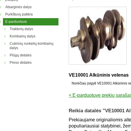
Atsarginės dalys
Purkštuvų patikra
E-parduotuve
Traktorių dalys
Kombainų dalys
Cukrinių runkelių kombainų
dalys
Plūgų detalės
Preso detalės
VE10001 Alkūninis velenas
Norėčiau įsigyti VE10001 Alkūninis v
< E-parduotuve prekių sąraša
Reikia datalės "VE10001 Al
Prekiaujame originaliomis alt
populiariausiai statybinei, že