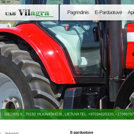
Pagrindinis
E-Parduotuvė
Ap
GIEDRIŲ K., 70192 VILKAVIŠKIO R., LIETUVA TEL. +37034220320, +3706879
E-parduotuve
[naujas]