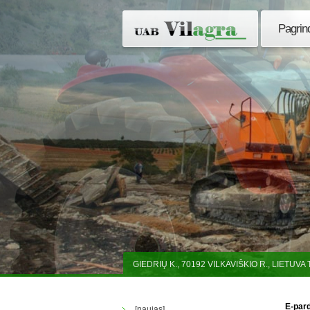
Pagrind
GIEDRIŲ K., 70192 VILKAVIŠKIO R., LIETUV
E-par
[naujas]