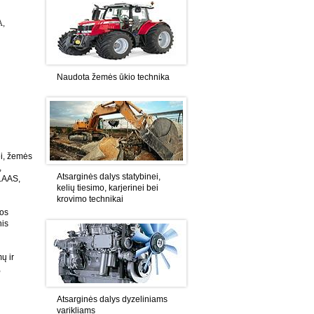
A,
Naudota žemės ūkio technika
ei, žemės
,
Atsarginės dalys statybinei,
CLAAS,
kelių tiesimo, karjerinei bei
krovimo technikai
mos
nis
ų ir
,
Atsarginės dalys dyzeliniams
varikliams