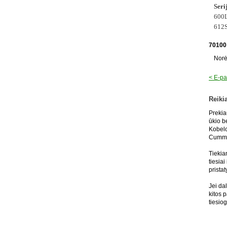
Seri
600L
612S
70100
Norė
< E-pa
Reiki
Prekia
ūkio b
Kobelc
Cummin
Tiekia
tiesia
prista
Jei da
kitos 
tiesio