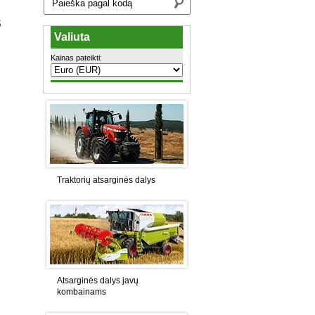
S
Valiuta
Kainas pateikti:
Traktorių atsarginės dalys
Atsarginės dalys javų
kombainams