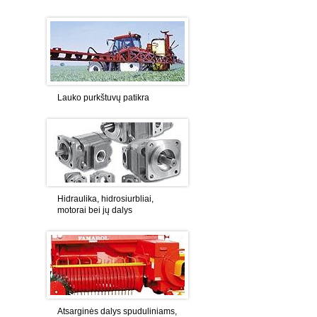
Lauko purkštuvų patikra
Hidraulika, hidrosiurbliai,
motorai bei jų dalys
Atsarginės dalys spuduliniams,