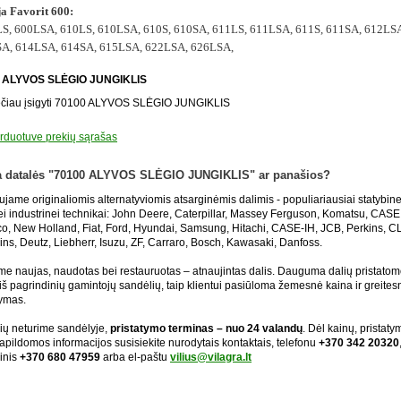
ja Favorit 600:
S, 600LSA, 610LS, 610LSA, 610S, 610SA, 611LS, 611LSA, 611S, 611SA, 612LS
A, 614LSA, 614SA, 615LSA, 622LSA, 626LSA,
 ALYVOS SLĖGIO JUNGIKLIS
čiau įsigyti 70100 ALYVOS SLĖGIO JUNGIKLIS
rduotuve prekių sąrašas
a datalės "70100 ALYVOS SLĖGIO JUNGIKLIS" ar panašios?
ujame originaliomis alternatyviomis atsarginėmis dalimis - populiariausiai statybin
ei industrinei technikai: John Deere, Caterpillar, Massey Ferguson, Komatsu, CASE
o, New Holland, Fiat, Ford, Hyundai, Samsung, Hitachi, CASE-IH, JCB, Perkins, 
s, Deutz, Liebherr, Isuzu, ZF, Carraro, Bosch, Kawasaki, Danfoss.
me naujas, naudotas bei restauruotas – atnaujintas dalis. Dauguma dalių pristato
i iš pagrindinių gamintojų sandėlių, taip klientui pasiūloma žemesnė kaina ir greites
tymas.
lių neturime sandėlyje,
pristatymo terminas – nuo 24 valandų
. Dėl kainų, pristatym
papildomos informacijos susisiekite nurodytais kontaktais, telefonu
+370 342 20320
ginis
+370 680 47959
arba el-paštu
vilius@vilagra.lt