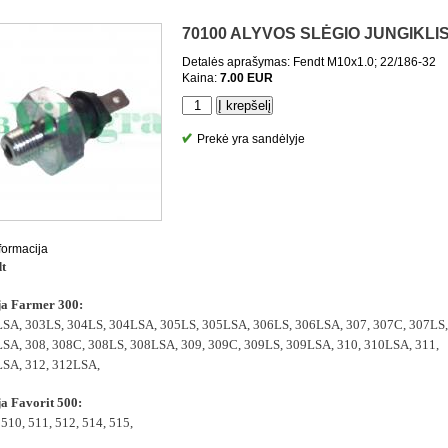
70100 ALYVOS SLĖGIO JUNGIKLI
Detalės aprašymas: Fendt M10x1.0; 22/186-32
Kaina:
7.00 EUR
Prekė yra sandėlyje
nformacija
dt
ja Farmer 300:
SA, 303LS, 304LS, 304LSA, 305LS, 305LSA, 306LS, 306LSA, 307, 307C, 307LS,
SA, 308, 308C, 308LS, 308LSA, 309, 309C, 309LS, 309LSA, 310, 310LSA, 311,
SA, 312, 312LSA,
ja Favorit 500:
 510, 511, 512, 514, 515,