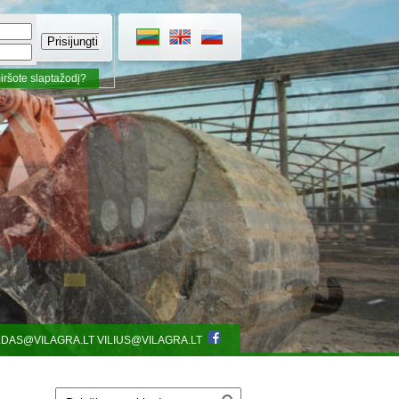
ršote slaptažodį?
LDAS@VILAGRA.LT
VILIUS@VILAGRA.LT