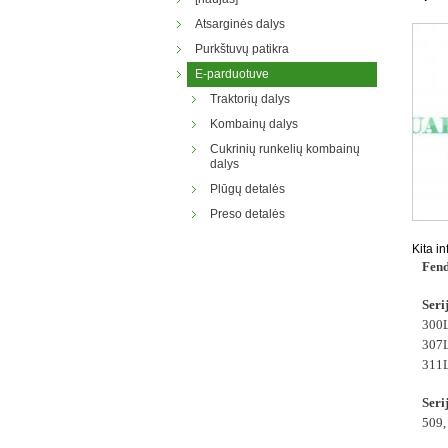
Atsarginės dalys
Purkštuvų patikra
E-parduotuve
Traktorių dalys
Kombainų dalys
Cukrinių runkelių kombainų
dalys
Plūgų detalės
Preso detalės
Kita i
Fen
Seri
300L
307L
311L
Seri
509,