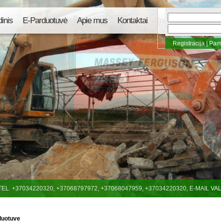
inis
E-Parduotuvė
Apie mus
Kontaktai
[naujas]
Registracija
|
Pami
A TEL. +37034220320, +37068797972, +37068047959, +37034220320, E-MAIL
VA
duotuve