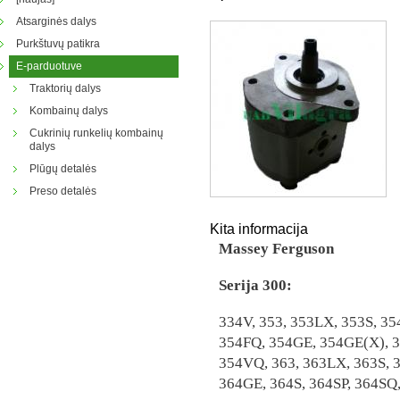
Atsarginės dalys
Purkštuvų patikra
E-parduotuve
Traktorių dalys
Kombainų dalys
Cukrinių runkelių kombainų
dalys
Plūgų detalės
Preso detalės
Kita informacija
Massey Ferguson
Serija 300:
334V, 353, 353LX, 353S, 35
354FQ, 354GE, 354GE(X), 3
354VQ, 363, 363LX, 363S, 
364GE, 364S, 364SP, 364SQ