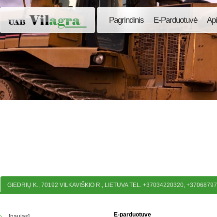
Pagrindinis
E-Parduotuvė
Ap
GIEDRIŲ K., 70192 VILKAVIŠKIO R., LIETUVA TEL. +37034220320, +3706879
E-parduotuve
[naujas]