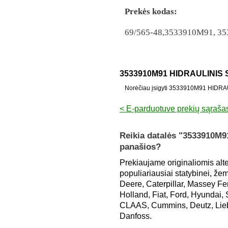
Prekės kodas:
69/565-48,3533910M91, 3
3533910M91 HIDRAULINIS
Norėčiau įsigyti 3533910M91 HIDR
< E-parduotuve prekių sąraša
Reikia datalės "3533910M
panašios?
Prekiaujame originaliomis alt
populiariausiai statybinei, že
Deere, Caterpillar, Massey 
Holland, Fiat, Ford, Hyundai,
CLAAS, Cummins, Deutz, Liebh
Danfoss.