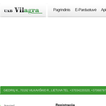
Pagrindinis
E-Parduotuvė
Ap
GIEDRIŲ K., 70192 VILKAVIŠKIO R., LIETUVA TEL. +37034220320, +3706879
Registracija
[naujas]