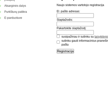
Naujo sistemos vartotojo registracija
Atsarginės dalys
El. pašto adresas:
Purkštuvų patikra
E-parduotuve
Slaptažodis:
Pakartokite slaptažodį:
susipažinau ir sutinku su
taisyklėmi
sutinku gauti informacinius praneši
paštu