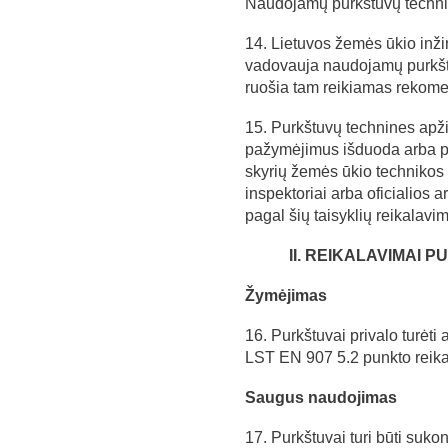
Naudojamų purkštuvų techni
14. Lietuvos žemės ūkio inžin
vadovauja naudojamų purkštuv
ruošia tam reikiamas rekome
15. Purkštuvų technines apžiū
pažymėjimus išduoda arba pr
skyrių žemės ūkio technikos v
inspektoriai arba oficialios ar
pagal šių taisyklių reikalavi
II. REIKALAVIMAI
Žymėjimas
16. Purkštuvai privalo turėti
LST EN 907 5.2 punkto reik
Saugus naudojimas
17. Purkštuvai turi būti suk