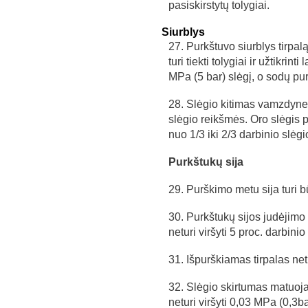
pasiskirstytų tolygiai.
Siurblys
27. Purkštuvo siurblys tirpalą
turi tiekti tolygiai ir užtikri
MPa (5 bar) slėgį, o sodų pu
28. Slėgio kitimas vamzdyne n
slėgio reikšmės. Oro slėgis p
nuo 1/3 iki 2/3 darbinio slėgi
Purkštukų sija
29. Purškimo metu sija turi bū
30. Purkštukų sijos judėjimo
neturi viršyti 5 proc. darbinio
31. Išpurškiamas tirpalas net
32. Slėgio skirtumas matuojan
neturi viršyti 0,03 MPa (0,3ba