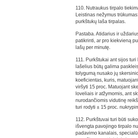
110. Nutraukus tirpalo tiekimą
Leistinas nežymus trūkumas:
purkštukų laša tirpalas.
Pastaba. Atidarius ir uždariu
patikrinti, ar pro kiekvieną 
lašų per minutę.
111. Purkštukai ant sijos turi
lašelius būtų galima paskleis
tolygumą nusako jų skersinio
koeficientas, kuris, matuojant
viršyti 15 proc. Matuojant sk
loveliais ir atžymomis, ant s
nurodančiomis vidutinę reikš
turi rodyti ± 15 proc. nukryp
112. Purkštuvai turi būti suk
išvengta pavojingo tirpalo nu
padavimo kanalais, specialūs