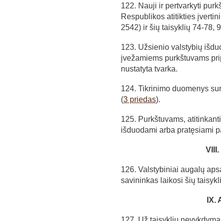
122. Nauji ir pertvarkyti purk
Respublikos atitikties įvertin
2542) ir šių taisyklių 74-78,
123. Užsienio valstybių išduo
įvežamiems purkštuvams pripa
nustatyta tvarka.
124. Tikrinimo duomenys sura
(
3 priedas
).
125. Purkštuvams, atitinkanti
išduodami arba pratęsiami 
VII
126. Valstybiniai augalų apsa
savininkas laikosi šių taisykl
IX.
127. Už taisyklių nevykdymą f