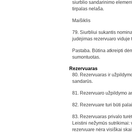
siurblio sandarinimo element
tirpalas nelaša.
Maišiklis
79. Siurbliui sukantis nomina
judėjimas rezervuaro viduje t
Pastaba. Būtina atkreipti dėm
sumontuotas.
Rezervuaras
80. Rezervuaras ir užpildymo
sandarūs.
81. Rezervuaro užpildymo ango
82. Rezervuare turi būti pala
83. Rezervuaras privalo turėt
Leistini nežymūs sutrikimai: v
rezervuare nėra visiškai skai