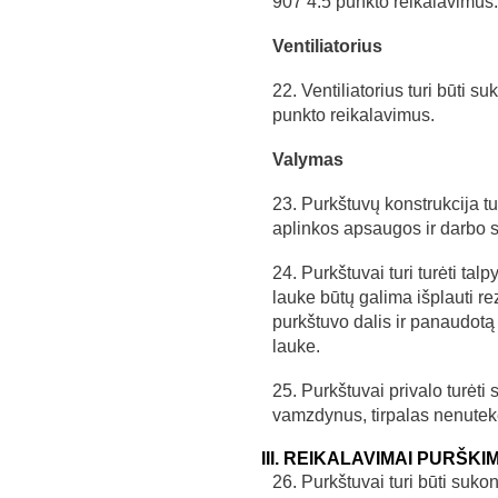
907 4.5 punkto reikalavimus.
Ventiliatorius
22. Ventiliatorius turi būti 
punkto reikalavimus.
Valymas
23. Purkštuvų konstrukcija turi
aplinkos apsaugos ir darbo 
24. Purkštuvai turi turėti ta
lauke būtų galima išplauti re
purkštuvo dalis ir panaudot
lauke.
25. Purkštuvai privalo turėti 
vamzdynus, tirpalas nenutekė
III. REIKALAVIMAI PURŠK
26. Purkštuvai turi būti sukon