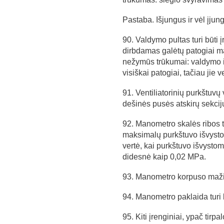
Pastaba. Išjungus ir vėl įjung
90. Valdymo pultas turi būti 
dirbdamas galėtų patogiai maty
nežymūs trūkumai: valdymo ir 
visiškai patogiai, tačiau jie v
91. Ventiliatorinių purkštuvų v
dešinės pusės atskirų sekci
92. Manometro skalės ribos t
maksimalų purkštuvo išvyst
vertė, kai purkštuvo išvystom
didesnė kaip 0,02 MPa.
93. Manometro korpuso maži
94. Manometro paklaida turi 
95. Kiti įrenginiai, ypač tir