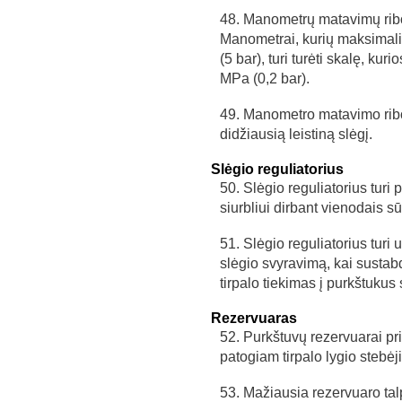
48. Manometrų matavimų ribos 
Manometrai, kurių maksimali
(5 bar), turi turėti skalę, ku
MPa (0,2 bar).
49. Manometro matavimo ribos
didžiausią leistiną slėgį.
Slėgio reguliatorius
50. Slėgio reguliatorius turi p
siurbliui dirbant vienodais sū
51. Slėgio reguliatorius turi u
slėgio svyravimą, kai sustab
tirpalo tiekimas į purkštukus 
Rezervuaras
52. Purkštuvų rezervuarai pr
patogiam tirpalo lygio stebėj
53. Mažiausia rezervuaro talpa