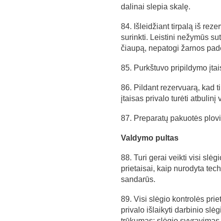
dalinai slepia skalę.
84. Išleidžiant tirpalą iš reze
surinkti. Leistini nežymūs sut
čiaupą, nepatogi žarnos padėt
85. Purkštuvo pripildymo įtais
86. Pildant rezervuarą, kad t
įtaisas privalo turėti atbulinį
87. Preparatų pakuotės plovim
Valdymo pultas
88. Turi gerai veikti visi slė
prietaisai, kaip nurodyta tech
sandarūs.
89. Visi slėgio kontrolės pri
privalo išlaikyti darbinio sl
trūkumas: slėgio svyravimas 