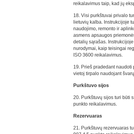
reikalavimus taip, kad jų eks
18. Visi purkštuvai privalo t
lietuvių kalba. Instrukcijoje 
naudojimo, remonto ir aplin
asmens apsaugos priemonės ir
detalių sąrašas. Instrukcijoje
nurodymai, kaip teisingai regu
ISO 3600 reikalavimus.
19. Prieš pradedant naudoti 
vietoj tirpalo naudojant švar
Purkštuvo sijos
20. Purkštuvų sijos turi būt
punkto reikalavimus.
Rezervuaras
21. Purkštuvų rezervuaras tu