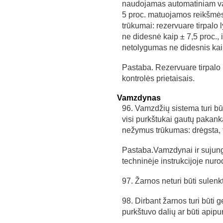
naudojamas automatiniam val
5 proc. matuojamos reikšmės
trūkumai: rezervuare tirpalo 
ne didesnė kaip ± 7,5 proc., 
netolygumas ne didesnis kai
Pastaba. Rezervuare tirpalo ly
kontrolės prietaisais.
Vamzdynas
96. Vamzdžių sistema turi būt
visi purkštukai gautų pakanka
nežymus trūkumas: drėgsta, 
Pastaba.Vamzdynai ir sujung
techninėje instrukcijoje nurod
97. Žarnos neturi būti sulenk
98. Dirbant žarnos turi būti ger
purkštuvo dalių ar būti apip