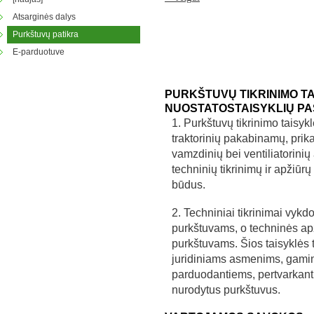
Atsarginės dalys
Purkštuvų patikra
E-parduotuve
PURKŠTUVŲ TIKRINIMO T
NUOSTATOS
TAISYKLIŲ PA
1. Purkštuvų tikrinimo taisykl
traktorinių pakabinamų, pri
vamzdinių bei ventiliatorinių
techninių tikrinimų ir apžiūrų 
būdus.
2. Techniniai tikrinimai vykd
purkštuvams, o techninės ap
purkštuvams. Šios taisyklės 
juridiniams asmenims, gamin
parduodantiems, pertvarkant
nurodytus purkštuvus.