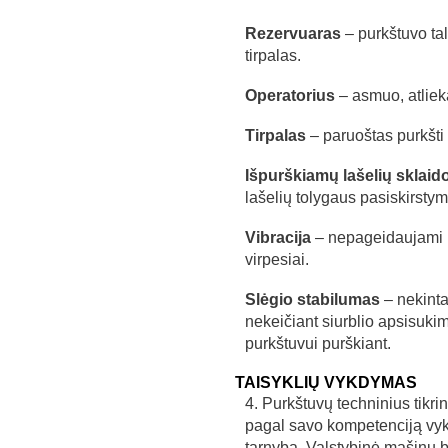
Rezervuaras
– purkštuvo ta
tirpalas.
Operatorius
– asmuo, atliek
Tirpalas
– paruoštas purkšti
Išpurškiamų lašelių sklaid
lašelių tolygaus pasiskirsty
Vibracija
– nepageidaujami m
virpesiai.
Slėgio stabilumas
– nekinta
nekeičiant siurblio apsisukimų
purkštuvui purškiant.
TAISYKLIŲ VYKDYMAS
4. Purkštuvų techninius tikri
pagal savo kompetenciją vy
tarnyba, Valstybinė mašinų 