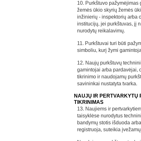
10. Purkštuvo pažymėjimas ga
žemės ūkio skyrių žemės ūkio
inžinierių - inspektorių arba of
institucijų, jei purkštuvas, jį
nurodytų reikalavimų.
11. Purkštuvai turi būti paž
simboliu, kurį žymi gamintoja
12. Naujų purkštuvų technini
gamintojai arba pardavėjai, 
tikrinimo ir naudojamų purkš
savininkai nustatyta tvarka.
NAUJŲ IR PERTVARKYTŲ 
TIKRINIMAS
13. Naujiems ir pertvarkytiem
taisyklėse nurodytus technin
bandymų stotis išduoda arba
registruoja, suteikia įvežamų