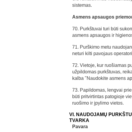
sistemas.
Asmens apsaugos priemonė
70. Purkštuvai turi būti suko
asmens apsaugos ir higieno
71. Purškimo metu naudoja
neturi kilti pavojaus operatori
72. Vietoje, kur ruošiamas pur
užpildomas purkštuvas, reika
kalba "Naudokite asmens a
73. Papildomas, lengvai pri
būti pritvirtintas patogioje vi
ruošimo ir įpylimo vietos.
VI. NAUDOJAMŲ PURKŠTUV
TVARKA
Pavara