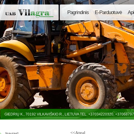
Pagrindinis
E-Parduotuvė
Ap
GIEDRIŲ K., 70192 VILKAVIŠKIO R., LIETUVA TEL. +37034220320, +3706879
<<Atgal
[naujas]