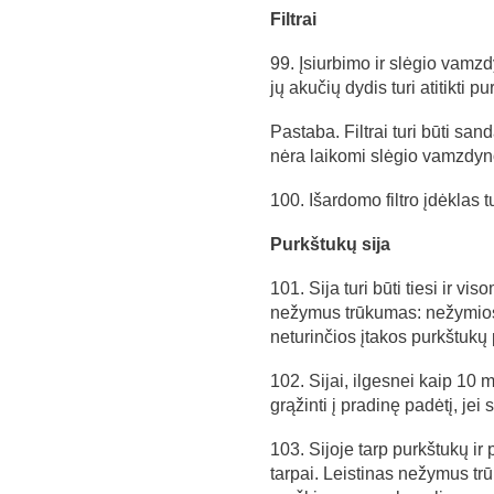
Filtrai
99. Įsiurbimo ir slėgio vamzdy
jų akučių dydis turi atitikti
Pastaba. Filtrai turi būti sand
nėra laikomi slėgio vamzdyno 
100. Išardomo filtro įdėklas t
Purkštukų sija
101. Sija turi būti tiesi ir vis
nežymus trūkumas: nežymios 
neturinčios įtakos purkštukų 
102. Sijai, ilgesnei kaip 10 m, 
grąžinti į pradinę padėtį, jei 
103. Sijoje tarp purkštukų ir 
tarpai. Leistinas nežymus trū