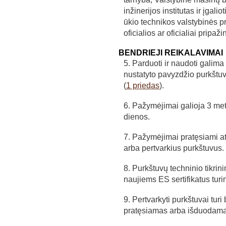
inžinerijos institutas ir įgal
ūkio technikos valstybinės pri
oficialios ar oficialiai pripaži
BENDRIEJI REIKALAVIMAI
5. Parduoti ir naudoti galima
nustatyto pavyzdžio purkštuv
(
1 priedas
).
6. Pažymėjimai galioja 3 me
dienos.
7. Pažymėjimai pratęsiami at
arba pertvarkius purkštuvus.
8. Purkštuvų techninio tikrini
naujiems ES sertifikatus tur
9. Pertvarkyti purkštuvai turi 
pratęsiamas arba išduodam