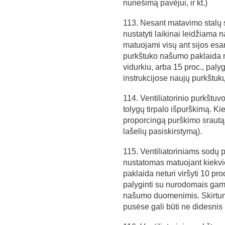
nunešimą pavėjui, ir kt.)
113. Nesant matavimo stalų s
nustatyti laikinai leidžiama 
matuojami visų ant sijos es
purkštuko našumo paklaida net
vidurkiu, arba 15 proc., pal
instrukcijose naujų purkšt
114. Ventiliatorinio purkštuvo
tolygų tirpalo išpurškimą. Ki
proporcingą purškimo srautą 
lašelių pasiskirstymą).
115. Ventiliatoriniams sodų
nustatomas matuojant kiekv
paklaida neturi viršyti 10 pro
palyginti su nurodomais gami
našumo duomenimis. Skirtuma
pusėse gali būti ne didesnis 