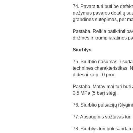
74. Pavara turi būti be defekt
nežymus pavaros detalių s
grandinės sutepimas, per ma
Pastaba. Reikia patikrinti pa
diržines ir krumpliaratines p
Siurblys
75. Siurblio našumas ir sudar
technines charakteristikas. 
didesni kaip 10 proc.
Pastaba. Matavimai turi būti
0,5 MPa (5 bar) slėgį.
76. Siurblio pulsacijų išlygini
77. Apsauginis vožtuvas turi d
78. Siurblys turi būti sanda