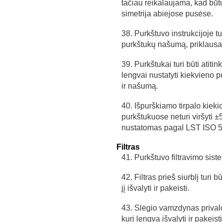
tačiau reikalaujama, kad būt
simetrija abiejose pusėse.
38. Purkštuvo instrukcijoje t
purkštukų našumą, priklausan
39. Purkštukai turi būti atit
lengvai nustatyti kiekvieno 
ir našumą.
40. Išpurškiamo tirpalo kiek
purkštukuose neturi viršyti ±
nustatomas pagal LST ISO 5
Filtras
41. Purkštuvo filtravimo siste
42. Filtras prieš siurblį turi
jį išvalyti ir pakeisti.
43. Slėgio vamzdynas privalo 
kurį lengva išvalyti ir pakeist