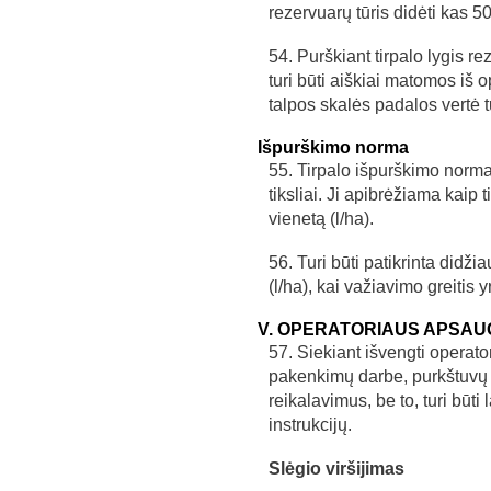
rezervuarų tūris didėti kas 50 
54. Purškiant tirpalo lygis r
turi būti aiškiai matomos iš 
talpos skalės padalos vertė tu
Išpurškimo norma
55. Tirpalo išpurškimo norm
tiksliai. Ji apibrėžiama kaip t
vienetą (l/ha).
56. Turi būti patikrinta didž
(l/ha), kai važiavimo greitis 
V. OPERATORIAUS APSAU
57. Siekiant išvengti operat
pakenkimų darbe, purkštuvų k
reikalavimus, be to, turi būt
instrukcijų.
Slėgio viršijimas