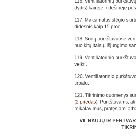
116. Ventiliatorinių purkštuvų
dydis) kairėje ir dešinėje pusė
117. Maksimalus slėgio skirtu
didesnis kaip 15 proc.
118. Sodų purkštuvuose ventili
nuo kitų įtaisų. Išjungimo sanka
119. Ventiliatorinio purkštuvo
veikti.
120. Ventiliatorinio purkštuv
tirpalu.
121. Tikrinimo duomenys sur
(
2 priedas
). Purkštuvams, ati
reikalavimus, pratęsiami ar
VII. NAUJŲ IR PERTV
TIKR