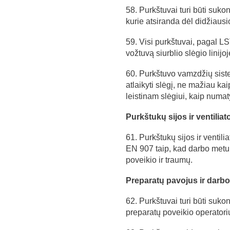
58. Purkštuvai turi būti suko
kurie atsiranda dėl didžiausio
59. Visi purkštuvai, pagal LS
vožtuvą siurblio slėgio linijoj
60. Purkštuvo vamzdžių sistem
atlaikyti slėgį, ne mažiau ka
leistinam slėgiui, kaip numa
Purkštukų sijos ir ventiliat
61. Purkštukų sijos ir ventili
EN 907 taip, kad darbo metu 
poveikio ir traumų.
Preparatų pavojus ir darbo
62. Purkštuvai turi būti sukon
preparatų poveikio operatoriu