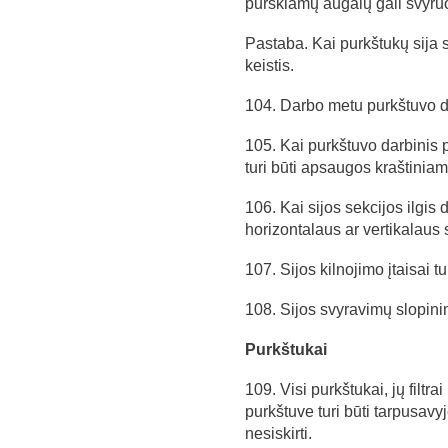
purškiamų augalų gali svyru
Pastaba. Kai purkštukų sija s
keistis.
104. Darbo metu purkštuvo d
105. Kai purkštuvo darbinis p
turi būti apsaugos kraštinia
106. Kai sijos sekcijos ilgis d
horizontalaus ar vertikalaus 
107. Sijos kilnojimo įtaisai tur
108. Sijos svyravimų slopinimo
Purkštukai
109. Visi purkštukai, jų filtra
purkštuve turi būti tarpusavyje
nesiskirti.