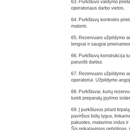
63. Purkštuvo valdymo prietai
operatoriaus darbo vietos.
64. Purkštuvų kontrolės prieta
matomi.
65. Rezervuaro užpildymo anga
lengvai ir saugiai prieinamos
66. Purkštuvų konstrukcija turi
paruošti darbui.
67. Rezervuaro užpildymo ang
operatoriui. Užpildymo angoje 
68. Purkštuvai, kurių rezervua
turėti preparatų įpylimo sist
69. Į purkštuvus pilant tirpal
paviršius būtų lygus, tinkama
pakuotes, matavimo indus ir
Šis reikalavimas nebūtinas, j