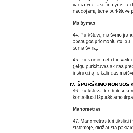
vamzdyne, akučių dydis turi
naudojamų tame purkštuve p
Maišymas
44. Purkštuvų maišymo įranga
apsaugos priemonių (toliau -p
sumaišymą.
45. Purškimo metu turi veikti 
(jeigu purkštuvas skirtas p
instrukciją reikalingas maiš
IV. IŠPURŠKIMO NORMOS
46. Purkštuvai turi būti suko
kontroliuoti išpurškiamo tirp
Manometras
47. Manometras turi tiksliai ir
sistemoje, didžiausia paklaid