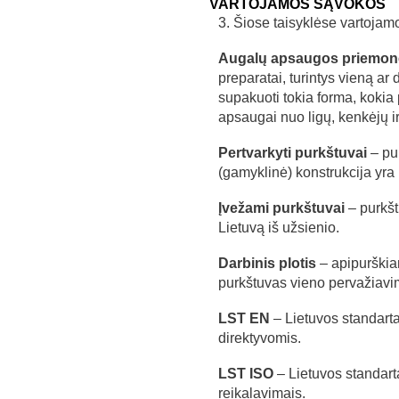
VARTOJAMOS SĄVOKOS
3. Šiose taisyklėse vartojam
Augalų apsaugos priemon
preparatai, turintys vieną ar
supakuoti tokia forma, kokia 
apsaugai nuo ligų, kenkėjų ir 
Pertvarkyti purkštuvai
– pur
(gamyklinė) konstrukcija yra 
Įvežami purkštuvai
– purkšt
Lietuvą iš užsienio.
Darbinis plotis
– apipurškiam
purkštuvas vieno pervažiavi
LST EN
– Lietuvos standart
direktyvomis.
LST ISO
– Lietuvos standarta
reikalavimais.