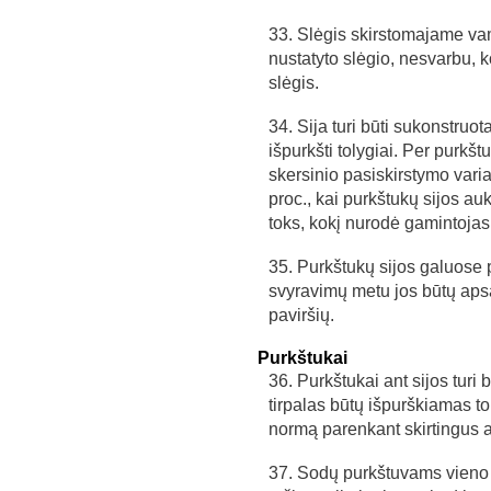
33. Slėgis skirstomajame vam
nustatyto slėgio, nesvarbu,
slėgis.
34. Sija turi būti sukonstruot
išpurkšti tolygiai. Per purkš
skersinio pasiskirstymo variac
proc., kai purkštukų sijos auk
toks, kokį nurodė gamintojas
35. Purkštukų sijos galuose p
svyravimų metu jos būtų apsa
paviršių.
Purkštukai
36. Purkštukai ant sijos turi b
tirpalas būtų išpurškiamas to
normą parenkant skirtingus a
37. Sodų purkštuvams vieno 